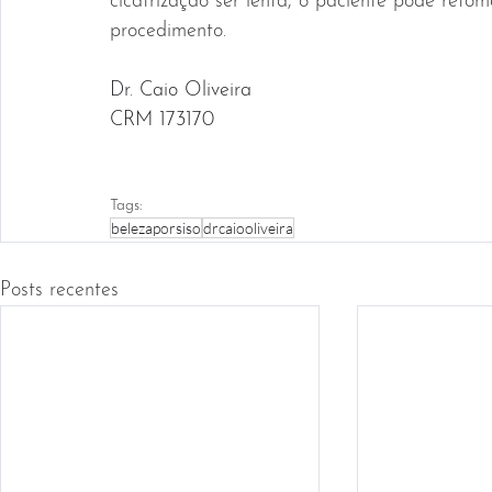
cicatrização ser lenta, o paciente pode reto
procedimento. 
Dr. Caio Oliveira 
CRM 173170 
Tags:
belezaporsiso
drcaiooliveira
Posts recentes