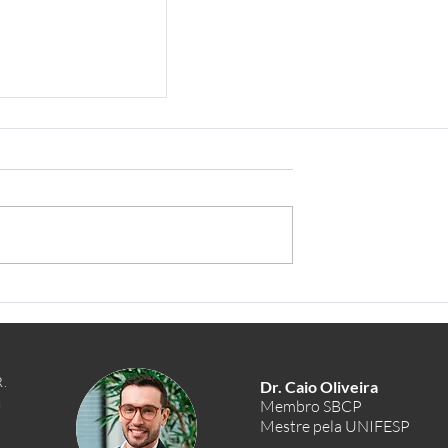
.
Dr. Caio Oliveira
Membro SBCP
a
Mestre pela UNIFESP