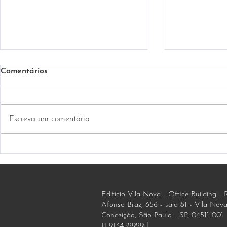
Comentários
Otoplastia
Blefaroplastia
Escreva um comentário
Edifício Vila Nova - Office Building - R
Afonso Braz, 656 - sala 81 - Vila Nov
Conceição, São Paulo - SP, 04511-001
11 913452929 |