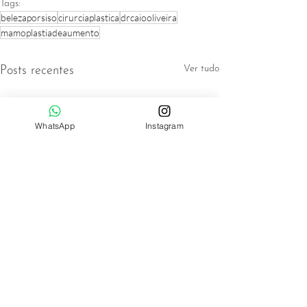
Tags:
belezaporsiso
cirurciaplastica
drcaiooliveira
mamoplastiadeaumento
Ver tudo
Posts recentes
WhatsApp
Instagram